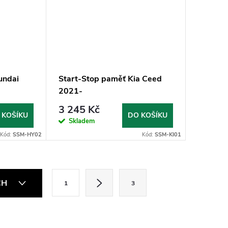
undai
Start-Stop paměť Kia Ceed
2021-
3 245 Kč
 KOŠÍKU
DO KOŠÍKU
Skladem
Kód:
SSM-HY02
Kód:
SSM-KI01
S
CH
1
3
t
r
á