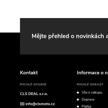
i
Z
Mějte přehled o novinkách
á
p
a
Kontakt
Informace o 
t
RYCHLÉ SPOJENÍ
RYCHLÉ ODKAZY
Vše o nákupu
CLS DEAL s.r.o.
í
Doprava
✉️
info@clsmoto.cz
Platba