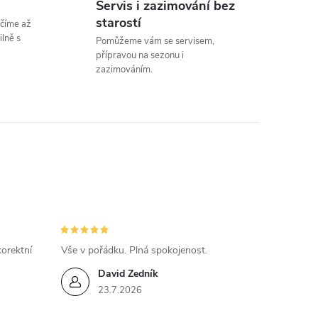
Servis i zazimování bez
n
starostí
číme až
k
lně s
Pomůžeme vám se servisem,
přípravou na sezonu i
o
zazimováním.
v
á
n
í
orektní
Vše v pořádku. Plná spokojenost.
David Zedník
23.7.2026