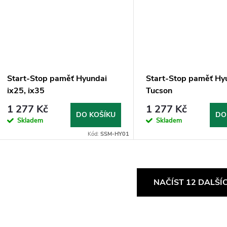
Start-Stop paměť Hyundai
Start-Stop paměť Hy
ix25, ix35
Tucson
1 277 Kč
1 277 Kč
DO KOŠÍKU
DO
Skladem
Skladem
Kód:
SSM-HY01
O
NAČÍST 12 DALŠÍ
v