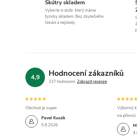
Skútry skladem
Vyberte si skútr, který máme
fyzicky skladem. Bez zbytečného
S
čekání a nejistoty.
p
í
Hodnocení zákazníků
4,9
r
237 hodnocení
Zobrazit recenze
Obchod je super
Výborný k
na převoz
Pavel Kusák
5.8.2026
M
4.