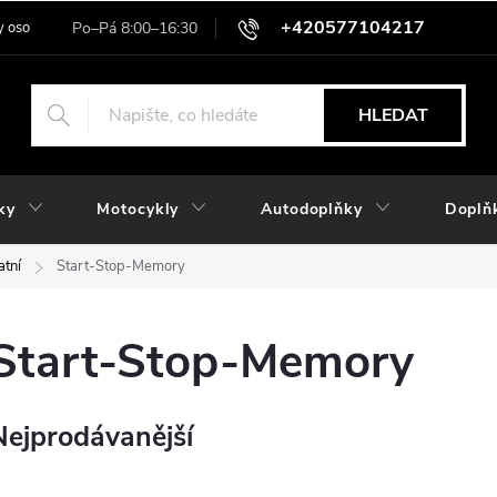
+420577104217
 osobních údajů
HLEDAT
ky
Motocykly
Autodoplňky
Doplň
atní
Start-Stop-Memory
Start-Stop-Memory
Nejprodávanější