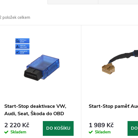
a
2
položek celkem
z
V
e
ý
n
p
p
s
r
p
Start-Stop deaktivace VW,
Start-Stop paměť Au
o
Audi, Seat, Škoda do OBD
r
2 220 Kč
1 989 Kč
d
DO KOŠÍKU
DO
Skladem
Skladem