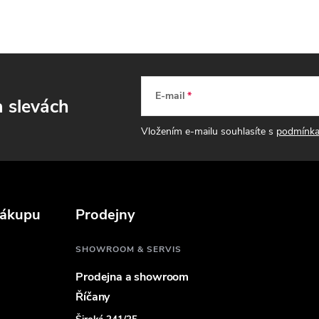
ý
p
s
E-mail
a slevách
u
Vložením e-mailu souhlasíte s
podmínka
nákupu
Prodejny
SHOWROOM & SERVIS
Prodejna a showroom
Říčany