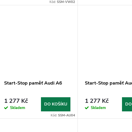
o
Kód:
SSM-VW02
u
d
k
u
t
k
ů
t
ů
Start-Stop paměť Audi A6
Start-Stop paměť Au
1 277 Kč
1 277 Kč
DO KOŠÍKU
DO
Skladem
Skladem
Kód:
SSM-AU04