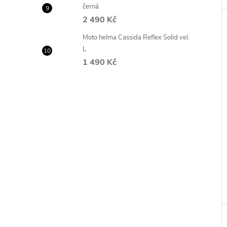
černá
2 490 Kč
Moto helma Cassida Reflex Solid vel.
L
1 490 Kč