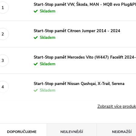
Start-Stop paměť VW, Škoda, MAN - MQB evo Plug&P
Skladem
Start-Stop paměť Citroen Jumper 2014 - 2024
Skladem
Start-Stop paměť Mercedes Vito (W447) Facelift 2024-
Skladem
Start-Stop paměť Nissan Qashqai, X-Trail, Serena
Skladem
Zobrazit více produ
Ř
DOPORUČUJEME
NEJLEVNĚJŠÍ
NEJDRAŽŠÍ