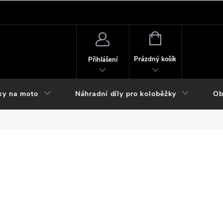
NÁKUPNÍ
KOŠÍK
Prázdný košík
Přihlášení
ky na moto
Náhradní díly pro koloběžky
Ob