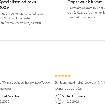
Specialisté od roku
Doprava až k vám
á
2009
Skútr vám po domluvě doru
d
domů. Rozvoz řešíme flexibi
kútrům se věnujeme už od roku
možností i o víkendu.
2009. Díky zkušenostem
a
omůžeme vybrat stroj na míru.
c
p
v
k
ufřík na úschovu helmy, popřípadě
Byl jsem maximálně spokojený. A k
y
 nákupu.
jednání, doporučuji
ichal Švácha
Jiří Břicháček
v
8.2026
2.8.2026