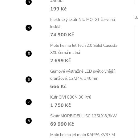
4300K
e
199 Kč
3
l
Elektrický skútr NIU MQi GT červená
lesklá
74 900 Kč
Moto helma Jet Tech 2.0 Solid Cassida
XXL černá matná
2 699 Kč
í
Gumové výstražné LED světlo vnější,
i
oranžové, 12/24V, 340mm
666 Kč
Kufr GIVI C30N 30 litrů
1 750 Kč
Skútr MORBIDELLI SC 125LX 8,3kW
69 990 Kč
Moto helma jet moto KAPPA KV37 M