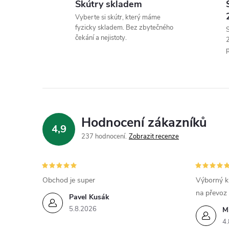
Skútry skladem
Vyberte si skútr, který máme
fyzicky skladem. Bez zbytečného
S
čekání a nejistoty.
p
í
Hodnocení zákazníků
4,9
r
237 hodnocení
Zobrazit recenze
Obchod je super
Výborný k
na převoz
Pavel Kusák
5.8.2026
M
4.