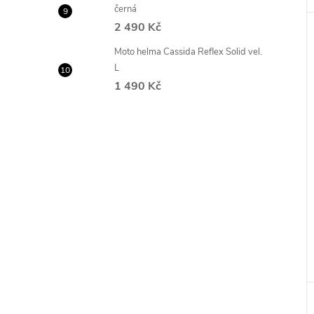
černá
2 490 Kč
Moto helma Cassida Reflex Solid vel.
L
1 490 Kč