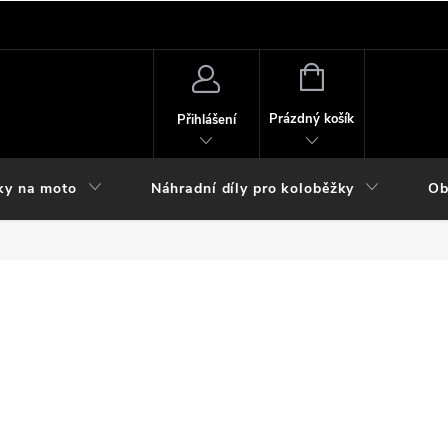
NÁKUPNÍ
KOŠÍK
Prázdný košík
Přihlášení
ky na moto
Náhradní díly pro koloběžky
Ob