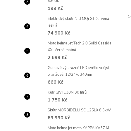
4300K
e
199 Kč
1
l
Elektrický skútr NIU MQi GT červená
lesklá
74 900 Kč
Moto helma Jet Tech 2.0 Solid Cassida
XXL černá matná
2 699 Kč
í
Gumové výstražné LED světlo vnější,
i
oranžové, 12/24V, 340mm
666 Kč
Kufr GIVI C30N 30 litrů
1 750 Kč
Skútr MORBIDELLI SC 125LX 8,3kW
69 990 Kč
Moto helma jet moto KAPPA KV37 M