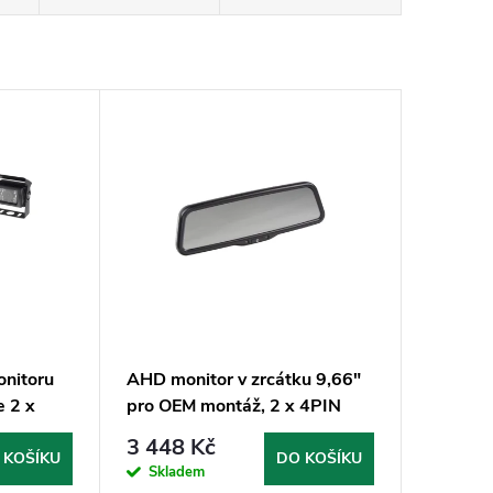
nitoru
AHD monitor v zrcátku 9,66"
e 2 x
pro OEM montáž, 2 x 4PIN
 kabel
vstupy
3 448 Kč
 KOŠÍKU
DO KOŠÍKU
Skladem