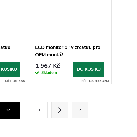
cátko
LCD monitor 5" v zrcátku pro
OEM montáž
1 967 Kč
 KOŠÍKU
DO KOŠÍKU
Skladem
Kód:
DS-455
Kód:
DS-455OEM
S
2
1
2
t
r
á