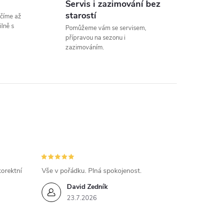
Servis i zazimování bez
n
starostí
číme až
k
lně s
Pomůžeme vám se servisem,
přípravou na sezonu i
o
zazimováním.
v
á
n
í
orektní
Vše v pořádku. Plná spokojenost.
David Zedník
23.7.2026