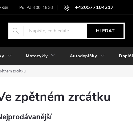
+420577104217
 osobních údajů
HLEDAT
ky
Motocykly
Autodoplňky
Doplň
pětném zrcátku
Ve zpětném zrcátku
Nejprodávanější