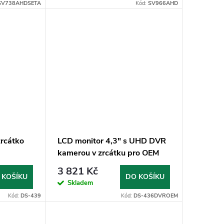
SV738AHDSETA
Kód:
SV966AHD
zrcátko
LCD monitor 4,3" s UHD DVR
kamerou v zrcátku pro OEM
montáž
3 821 Kč
 KOŠÍKU
DO KOŠÍKU
Skladem
Kód:
DS-439
Kód:
DS-436DVROEM