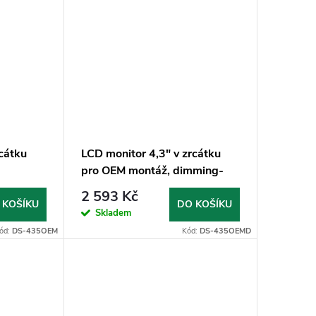
rcátku
LCD monitor 4,3" v zrcátku
pro OEM montáž, dimming-
ztmavovací
2 593 Kč
 KOŠÍKU
DO KOŠÍKU
Skladem
ód:
DS-435OEM
Kód:
DS-435OEMD