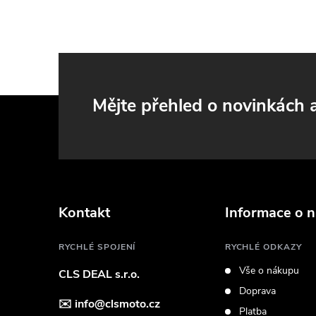
i
Z
Mějte přehled o novinkách
á
p
a
Kontakt
Informace o 
t
RYCHLÉ SPOJENÍ
RYCHLÉ ODKAZY
Vše o nákupu
CLS DEAL s.r.o.
í
Doprava
✉️
info@clsmoto.cz
Platba