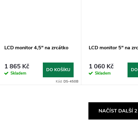
LCD monitor 4,5" na zrcátko
LCD monitor 5" na zr
1 865 Kč
1 060 Kč
DO KOŠÍKU
DO
Skladem
Skladem
Kód:
DS-450B
O
NAČÍST DALŠÍ 
v