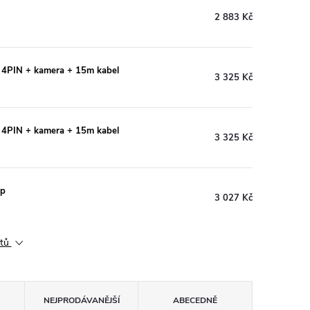
2 883 Kč
x 4PIN + kamera + 15m kabel
3 325 Kč
x 4PIN + kamera + 15m kabel
3 325 Kč
up
3 027 Kč
ktů
NEJPRODÁVANĚJŠÍ
ABECEDNĚ