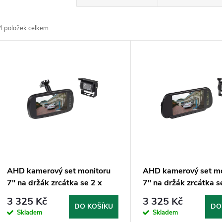
a
4
položek celkem
z
V
e
ý
n
p
p
s
r
p
AHD kamerový set monitoru
AHD kamerový set mo
o
7" na držák zrcátka se 2 x
7" na držák zrcátka s
r
4PIN + kamera + 15m kabel
4PIN + kamera + 15m
3 325 Kč
3 325 Kč
d
DO KOŠÍKU
DO
Skladem
Skladem