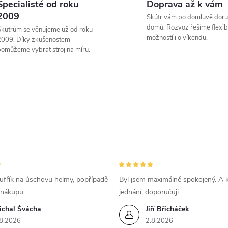
Specialisté od roku
Doprava až k vám
á
2009
Skútr vám po domluvě doru
d
domů. Rozvoz řešíme flexibi
kútrům se věnujeme už od roku
možností i o víkendu.
2009. Díky zkušenostem
a
omůžeme vybrat stroj na míru.
c
p
v
k
ufřík na úschovu helmy, popřípadě
Byl jsem maximálně spokojený. A k
y
 nákupu.
jednání, doporučuji
ichal Švácha
Jiří Břicháček
v
8.2026
2.8.2026