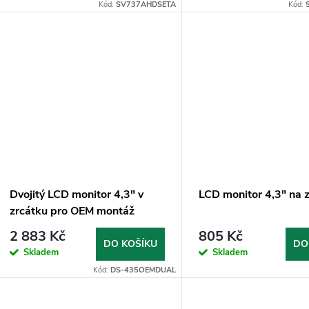
o
Kód:
SV737AHDSETA
Kód:
u
d
k
u
t
k
ů
t
ů
Dvojitý LCD monitor 4,3" v
LCD monitor 4,3" na 
zrcátku pro OEM montáž
2 883 Kč
805 Kč
DO KOŠÍKU
DO
Skladem
Skladem
Kód:
DS-435OEMDUAL