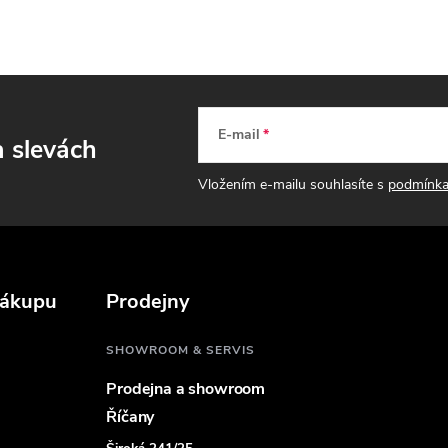
ý
p
s
E-mail
a slevách
u
Vložením e-mailu souhlasíte s
podmínka
nákupu
Prodejny
SHOWROOM & SERVIS
Prodejna a showroom
Říčany