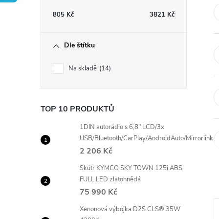
t
805
Kč
3821
Kč
r
Dle štítku
a
Na skladě
14
n
n
TOP 10 PRODUKTŮ
í
1DIN autorádio s 6,8" LCD/3x
USB/Bluetooth/CarPlay/AndroidAuto/Mirrorlink
2 206 Kč
p
Skútr KYMCO SKY TOWN 125i ABS
a
FULL LED zlatohnědá
75 990 Kč
n
Xenonová výbojka D2S CLS® 35W