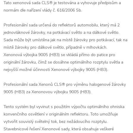
Tato xenonová sada CLS® je testována a vyhovuje předpisům a
normám dle nařízení vlády č. 616/2006 Sb.
Profesionální sada určená do reflektorů automobilu, který má 2
jednovláknové žárovky, na potkávací světlo a na dálkové světlo.
Sada může být umístěna jak na místě žárovky pro potkávací, tak na
místě žárovky pro dálkové světlo, případně v mlhovkách.
Xenonová výbojka 9005 (HB3) se vkládá přímo do patice pro
originální žárovku, čímž se dosáhne optimálního rozptylu světla a
nejvyšší možné účinnosti Xenonové výbojky 9005 (HB3).
Profesionální sada Xenonů CLS® pro výměnu halogenové žárovky
9005 (HB3) za Xenonovou výbojku 9005 (HB3).
Tento systém byl vyvinut s použitím výpočtu optimálního ohniska
konvenčního osvětlení v originálním reflektoru. Toto umožňuje
vytvořit souvislý světelný tok, bez nežádoucího rozptylu.
Stavebnicové řešení Xenonové sady, která obsahuje veškeré