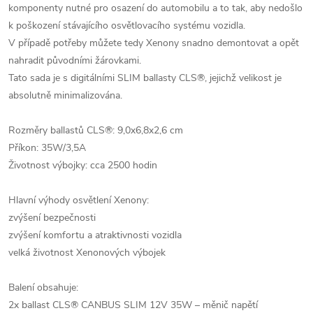
komponenty nutné pro osazení do automobilu a to tak, aby nedošlo
k poškození stávajícího osvětlovacího systému vozidla.
V případě potřeby můžete tedy Xenony snadno demontovat a opět
nahradit původními žárovkami.
Tato sada je s digitálními SLIM ballasty CLS®, jejichž velikost je
absolutně minimalizována.
Rozměry ballastů CLS®: 9,0x6,8x2,6 cm
Příkon: 35W/3,5A
Životnost výbojky: cca 2500 hodin
Hlavní výhody osvětlení Xenony:
zvýšení bezpečnosti
zvýšení komfortu a atraktivnosti vozidla
velká životnost Xenonových výbojek
Balení obsahuje:
2x ballast CLS® CANBUS SLIM 12V 35W – měnič napětí