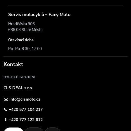
Servis motocyklů – Fany Moto
Hradišťská 906
686 03 Staré Město
Otevírací doba
Po–Pá: 8:30–17:00
Kontakt
RYCHLÉ SPOJENÍ
CLS DEAL s.r.o.
✉️
info@clsmoto.cz
📞
+420 577 104 217
📱
+420 777 122 612