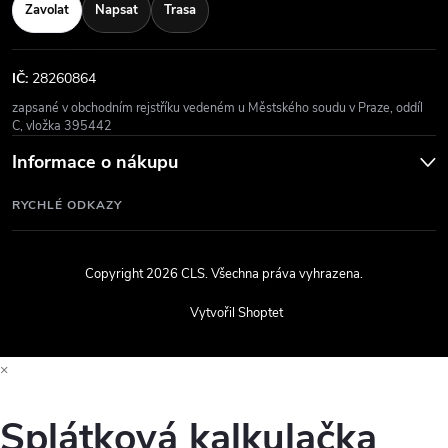
Zavolat
Napsat
Trasa
IČ:
28260864
zapsané v obchodním rejstříku vedeném u Městského soudu v Praze, oddíl
C, vložka 395442
Informace o nákupu
RYCHLÉ ODKAZY
Copyright 2026
CLS
. Všechna práva vyhrazena.
Vytvořil Shoptet
×
Splátková kalkulačka