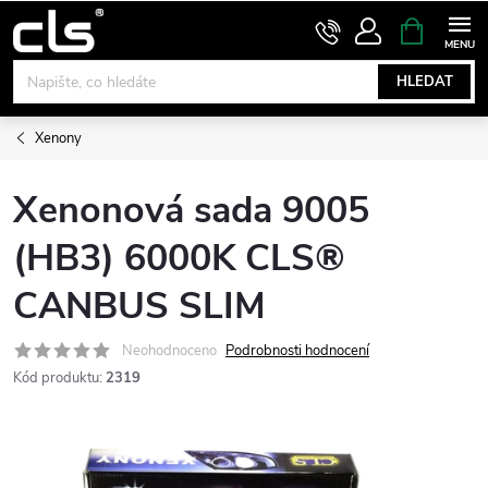
Přejít
NÁKUPNÍ
KOŠÍK
na
obsah
HLEDAT
Xenony
Xenonová sada 9005
(HB3) 6000K CLS®
CANBUS SLIM
Neohodnoceno
Podrobnosti hodnocení
Kód produktu:
2319