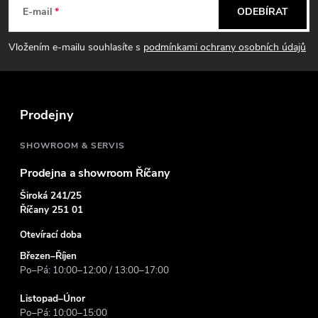
á
E-mail
ODEBÍRAT
p
Vložením e-mailu souhlasíte s
podmínkami ochrany osobních údajů
a
t
Prodejny
í
SHOWROOM & SERVIS
Prodejna a showroom Říčany
Široká 241/25
Říčany 251 01
Otevírací doba
Březen–Říjen
Po–Pá: 10:00–12:00 / 13:00–17:00
Listopad–Únor
Po–Pá: 10:00–15:00