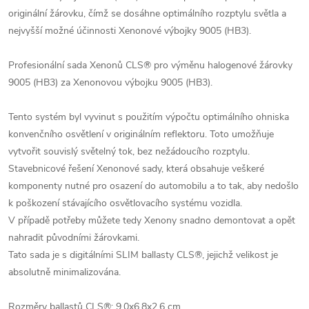
originální žárovku, čímž se dosáhne optimálního rozptylu světla a
nejvyšší možné účinnosti Xenonové výbojky 9005 (HB3).
Profesionální sada Xenonů CLS® pro výměnu halogenové žárovky
9005 (HB3) za Xenonovou výbojku 9005 (HB3).
Tento systém byl vyvinut s použitím výpočtu optimálního ohniska
konvenčního osvětlení v originálním reflektoru. Toto umožňuje
vytvořit souvislý světelný tok, bez nežádoucího rozptylu.
Stavebnicové řešení Xenonové sady, která obsahuje veškeré
komponenty nutné pro osazení do automobilu a to tak, aby nedošlo
k poškození stávajícího osvětlovacího systému vozidla.
V případě potřeby můžete tedy Xenony snadno demontovat a opět
nahradit původními žárovkami.
Tato sada je s digitálními SLIM ballasty CLS®, jejichž velikost je
absolutně minimalizována.
Rozměry ballastů CLS®: 9,0x6,8x2,6 cm