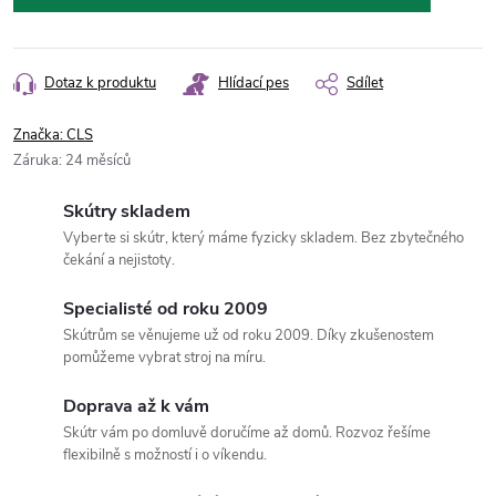
Dotaz k produktu
Hlídací pes
Sdílet
Značka:
CLS
Záruka
:
24 měsíců
Skútry skladem
Vyberte si skútr, který máme fyzicky skladem. Bez zbytečného
čekání a nejistoty.
Specialisté od roku 2009
Skútrům se věnujeme už od roku 2009. Díky zkušenostem
pomůžeme vybrat stroj na míru.
Doprava až k vám
Skútr vám po domluvě doručíme až domů. Rozvoz řešíme
flexibilně s možností i o víkendu.