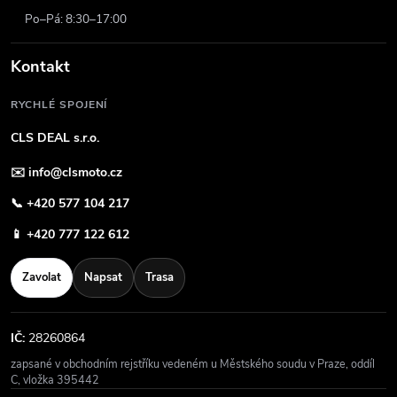
Po–Pá: 8:30–17:00
Kontakt
RYCHLÉ SPOJENÍ
CLS DEAL s.r.o.
✉️
info@clsmoto.cz
📞
+420 577 104 217
📱
+420 777 122 612
Zavolat
Napsat
Trasa
IČ:
28260864
zapsané v obchodním rejstříku vedeném u Městského soudu v Praze, oddíl
C, vložka 395442