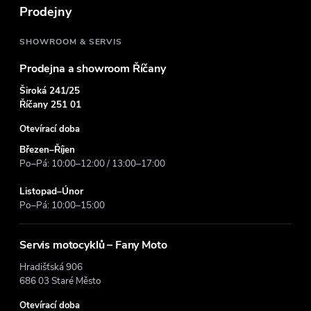
t
Prodejny
í
SHOWROOM & SERVIS
Prodejna a showroom Říčany
Široká 241/25
Říčany 251 01
Otevírací doba
Březen–Říjen
Po–Pá: 10:00–12:00 / 13:00–17:00
Listopad–Únor
Po–Pá: 10:00–15:00
Servis motocyklů – Fany Moto
Hradišťská 906
686 03 Staré Město
Otevírací doba