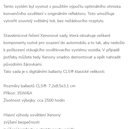
Tento systém byl vyvinut s použitím výpočtu optimálního ohniska
konvenčního osvětlení v originálním reflektoru. Toto umožňuje
vytvořit souvislý světelný tok, bez nežádoucího rozptylu.
Stavebnicové řešení Xenonové sady, která obsahuje veškeré
komponenty nutné pro osazení do automobilu a to tak, aby nedošlo
k poškození stávajícího osvětlovacího systému vozidla. V případě
potřeby můžete tedy Xenony snadno demontovat a opět nahradit
původními žárovkami.
Tato sada je s digitálními ballasty CLS® klasické velikosti.
Rozměry ballastů CLS®: 7,2x8,5x3,1 cm
Příkon: 35W/6A
Životnost výbojky: cca 2500 hodin
Hlavní výhody osvětlení Xenony:
zvýšení bezpečnosti