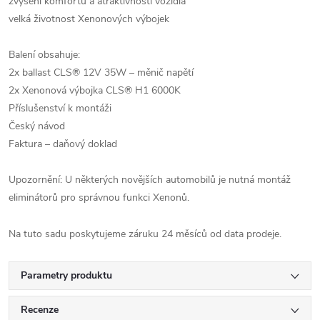
zvýšení komfortu a atraktivnosti vozidla
velká životnost Xenonových výbojek
Balení obsahuje:
2x ballast CLS® 12V 35W – měnič napětí
2x Xenonová výbojka CLS® H1 6000K
Příslušenství k montáži
Český návod
Faktura – daňový doklad
Upozornění: U některých novějších automobilů je nutná montáž
eliminátorů pro správnou funkci Xenonů.
Na tuto sadu poskytujeme záruku 24 měsíců od data prodeje.
Parametry produktu
Recenze