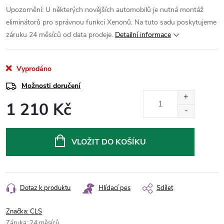
Upozornění: U některých novějších automobilů je nutná montáž
eliminátorů pro správnou funkci Xenonů.
Na tuto sadu poskytujeme
záruku 24 měsíců od data prodeje.
Detailní informace
Vyprodáno
Možnosti doručení
1 210 Kč
Měrná
cena:
VLOŽIT DO KOŠÍKU
Dotaz k produktu
Hlídací pes
Sdílet
Značka:
CLS
Záruka
:
24 měsíců