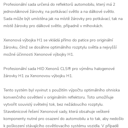
Profesionální sada určená do reflektorů automobilu, který má 2
jednovláknové žárovky, na potkávací světlo a na dálkové světlo.
Sada může být umístěna jak na místě žárovky pro potkávací, tak na
místě žárovky pro dálkové světlo, případně v mlhovkách.
Xenonová výbojka H1 se vkládá přímo do patice pro originální
žárovku, čímž se dosáhne optimálního rozptylu světla a nejvyšší
možné účinnosti Xenonové výbojky H1.
Profesionální sada HID Xenonů CLS® pro výměnu halogenové
žárovky H1 za Xenonovou výbojku H1.
Tento systém byl vyvinut s použitím výpočtu optimálního ohniska
konvenčního osvětlení v originálním reflektoru. Toto umožňuje
vytvořit souvislý světelný tok, bez nežádoucího rozptylu.
Stavebnicové řešení Xenonové sady, která obsahuje veškeré
komponenty nutné pro osazení do automobilu a to tak, aby nedošlo
k poškození stávajícího osvětlovacího systému vozidla. V případě