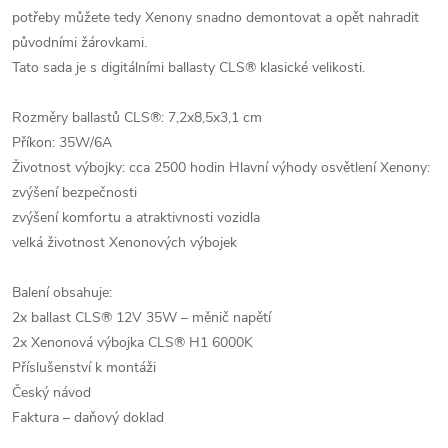
potřeby můžete tedy Xenony snadno demontovat a opět nahradit
původními žárovkami.
Tato sada je s digitálními ballasty CLS® klasické velikosti.
Rozměry ballastů CLS®: 7,2x8,5x3,1 cm
Příkon: 35W/6A
Životnost výbojky: cca 2500 hodin
Hlavní výhody osvětlení Xenony:
zvýšení bezpečnosti
zvýšení komfortu a atraktivnosti vozidla
velká životnost Xenonových výbojek
Balení obsahuje:
2x ballast CLS® 12V 35W – měnič napětí
2x Xenonová výbojka CLS® H1 6000K
Příslušenství k montáži
Český návod
Faktura – daňový doklad