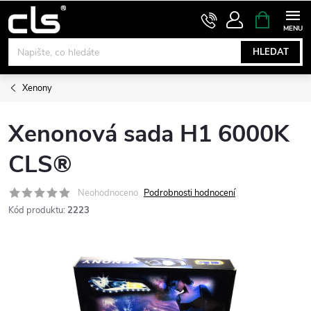
Přejít
NÁKUPNÍ
KOŠÍK
na
obsah
HLEDAT
Xenony
Xenonová sada H1 6000K
CLS®
Neohodnoceno
Podrobnosti hodnocení
Kód produktu:
2223