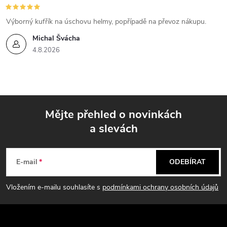
Výborný kufřík na úschovu helmy, popřípadě na převoz nákupu.
Michal Švácha
4.8.2026
Mějte přehled o novinkách
a slevách
Z
á
E-mail
ODEBÍRAT
p
Vložením e-mailu souhlasíte s
podmínkami ochrany osobních údajů
a