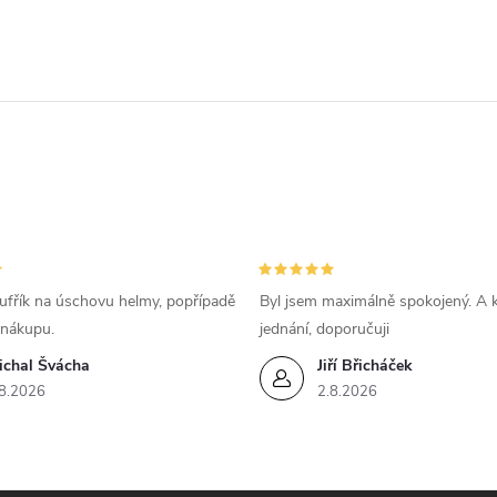
ufřík na úschovu helmy, popřípadě
Byl jsem maximálně spokojený. A k
 nákupu.
jednání, doporučuji
ichal Švácha
Jiří Břicháček
8.2026
2.8.2026