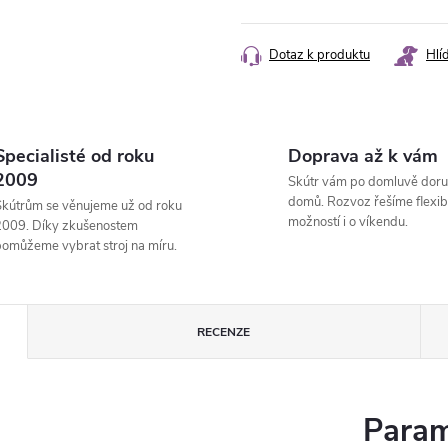
cena:
Dotaz k produktu
Hlí
Specialisté od roku
Doprava až k vám
2009
Skútr vám po domluvě doru
domů. Rozvoz řešíme flexibi
kútrům se věnujeme už od roku
možností i o víkendu.
2009. Díky zkušenostem
omůžeme vybrat stroj na míru.
RECENZE
Param