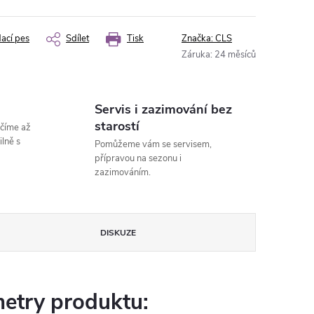
dací pes
Sdílet
Tisk
Značka:
CLS
Záruka
:
24 měsíců
Servis i zazimování bez
starostí
číme až
lně s
Pomůžeme vám se servisem,
přípravou na sezonu i
zazimováním.
DISKUZE
etry produktu: