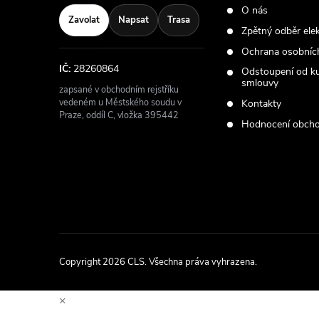
O nás
Zavolat
Napsat
Trasa
Zpětný odběr ele
Ochrana osobníc
IČ:
28260864
Odstoupení od k
smlouvy
zapsané v obchodním rejstříku
vedeném u Městského soudu v
Kontakty
Praze, oddíl C, vložka 395442
Hodnocení obch
Copyright 2026
CLS
. Všechna práva vyhrazena.
×