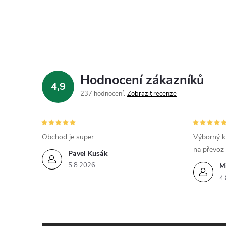
Hodnocení zákazníků
4,9
237 hodnocení
Zobrazit recenze
Obchod je super
Výborný k
na převoz
Pavel Kusák
5.8.2026
M
4.