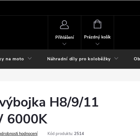
NÁKUPNÍ
KOŠÍK
Prázdný košík
Přihlášení
ky na moto
Náhradní díly pro koloběžky
Ob
výbojka H8/9/11
 6000K
odrobnosti hodnocení
Kód produktu:
2514