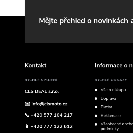
Z
Mějte přehled o novinkách
á
p
a
Kontakt
Informace o 
t
RYCHLÉ SPOJENÍ
RYCHLÉ ODKAZY
Vše o nákupu
CLS DEAL s.r.o.
í
Doprava
✉️
info@clsmoto.cz
Platba
📞
+420 577 104 217
Reklamace
Všeobecné obcho
📱
+420 777 122 612
podmínky