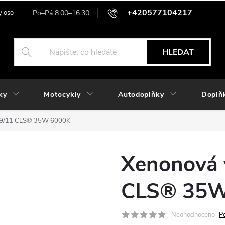
+420577104217
 osobních údajů
HLEDAT
ky
Motocykly
Autodoplňky
Doplň
/9/11 CLS® 35W 6000K
Xenonová 
CLS® 35W
Neohodnoceno
P