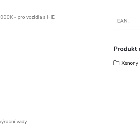
00K - pro vozidla s HID
EAN
:
Produkt n
Xenony
ýrobní vady.