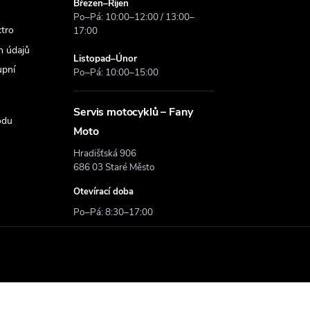
Březen–Říjen
Po–Pá: 10:00–12:00 / 13:00–
ktro
17:00
h údajů
Listopad–Únor
upní
Po–Pá: 10:00–15:00
Servis motocyklů – Fany
odu
Moto
Hradišťská 906
686 03 Staré Město
Otevírací doba
Po–Pá: 8:30–17:00