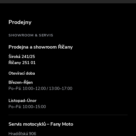
a
t
Prodejny
í
SHOWROOM & SERVIS
Prodejna a showroom Říčany
Široká 241/25
Říčany 251 01
Otevírací doba
Březen–Říjen
Po–Pá: 10:00–12:00 / 13:00–17:00
Listopad–Únor
Po–Pá: 10:00–15:00
Servis motocyklů – Fany Moto
Hradišťská 906