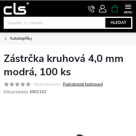
Přejít
NÁKUPNÍ
KOŠÍK
na
obsah
HLEDAT
Autodoplňky
Zástrčka kruhová 4,0 mm
modrá, 100 ks
Neohodnoceno
Podrobnosti hodnocení
Kód produktu:
4001102