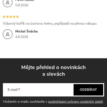
5.8.2026
Výborný kufřík na úschovu helmy, popřípadě na převoz nákupu.
Michal Švácha
4.8.2026
Mějte přehled o novinkách
a slevách
Z
á
E-mail
ODEBÍRAT
p
Vložením e-mailu souhlasíte s
podmínkami ochrany osobních údajů