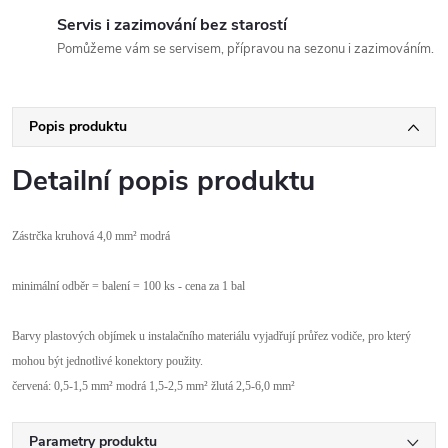
Servis i zazimování bez starostí
Pomůžeme vám se servisem, přípravou na sezonu i zazimováním.
Popis produktu
Detailní popis produktu
Z
ástr
čka kruhov
á 4,0 mm² modrá
minimální odb
ěr = balen
í = 100 ks - cena za 1 bal
B
arvy plastov
ých objímek u instala
čn
ího materiálu vyjad
řuj
í pr
ůřez vodiče, pro kter
ý
mohou být jednotlivé konektory pou
žity.
červen
á: 0,5-1,5 mm² modrá 1,5-2,5 mm²
žlut
á 2,5-6,0 mm²
Parametry produktu