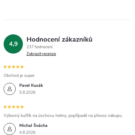
ů
v
ů
l
á
Hodnocení zákazníků
d
4,9
237 hodnocení
a
Zobrazit recenze
c
í
Obchod je super
Pavel Kusák
p
5.8.2026
r
v
Výborný kufřík na úschovu helmy, popřípadě na převoz nákupu.
k
Michal Švácha
4.8.2026