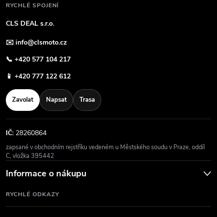
RYCHLÉ SPOJENÍ
CLS DEAL s.r.o.
✉️
info@clsmoto.cz
📞
+420 577 104 217
📱
+420 777 122 612
Zavolat
Napsat
Trasa
IČ:
28260864
zapsané v obchodním rejstříku vedeném u Městského soudu v Praze, oddíl
C, vložka 395442
Informace o nákupu
RYCHLÉ ODKAZY