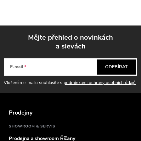
y
v
ý
Mějte přehled o novinkách
p
a slevách
Z
i
á
s
E-mail
ODEBÍRAT
u
p
Vložením e-mailu souhlasíte s
podmínkami ochrany osobních údajů
a
t
Prodejny
í
SHOWROOM & SERVIS
Prodejna a showroom Říčany