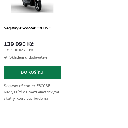
n
i
í
s
p
Segway eScooter E300SE
p
r
139 990 Kč
r
Měrná
139 990 Kč / 1 ks
o
cena:
Skladem u dodavatele
o
d
DO KOŠÍKU
d
u
Segway eScooter E300SE
u
Nejvyšší třída mezi elektrickými
skútry, která vás bude na
k
cestách hýčkat! Dojezd až 130
k
km* (WMTC St3 dojezd 85 km),
t
rychlost 100 km/h...
O
t